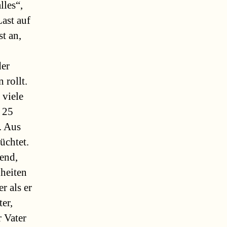
lles“,
Last auf
t an,
der
 rollt.
 viele
t 25
. Aus
üchtet.
end,
nheiten
r als er
ter,
r Vater