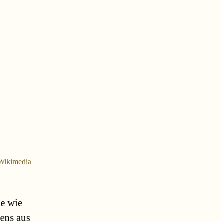
lt
 Wikimedia
ie wie
ens aus