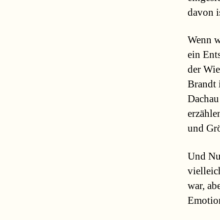
davon i
Wenn wi
ein Ent
der Wie
Brandt 
Dachau 
erzähle
und Gr
Und Nur
viellei
war, ab
Emotion