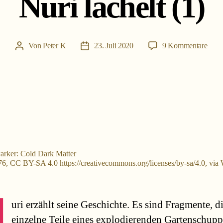
Nuri lächelt (1)
zu
Von
Peter K
23. Juli 2020
9 Kommentare
Beitragsautor
Beitragsdatum
Nuri
läche
(1)
Parker: Cold Dark Matter
76, CC BY-SA 4.0 https://creativecommons.org/licenses/by-sa/4.0, via
N
uri erzählt seine Geschichte. Es sind Fragmente, d
einzelne Teile eines explodierenden Gartenschupp