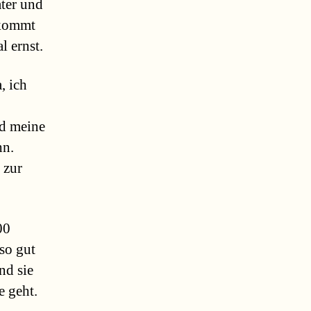
ater und
 kommt
l ernst.
, ich
nd meine
hn.
 zur
00
nso gut
nd sie
e geht.