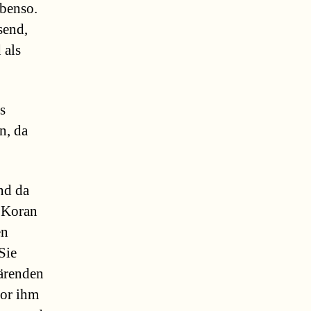
ebenso.
send,
 als
s
n, da
nd da
 Koran
en
Sie
lärenden
vor ihm