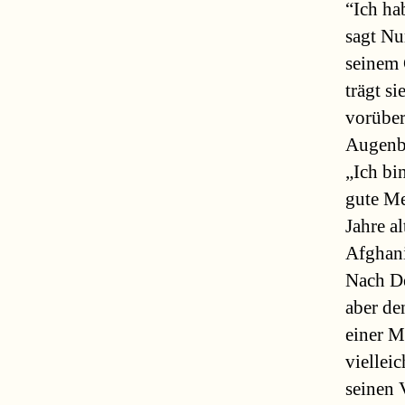
“Ich ha
sagt Nu
seinem 
trägt si
vorüber
Augenbl
„Ich bin
gute Me
Jahre a
Afghani
Nach De
aber de
einer Mu
vielleic
seinen 