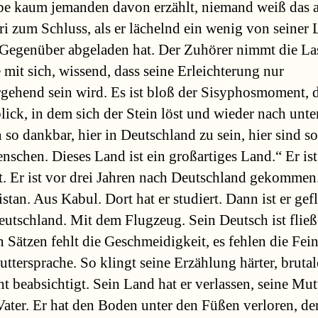
be kaum jemanden davon erzählt, niemand weiß das a
ri zum Schluss, als er lächelnd ein wenig von seiner 
Gegenüber abgeladen hat. Der Zuhörer nimmt die Las
e mit sich, wissend, dass seine Erleichterung nur
gehend sein wird. Es ist bloß der Sisyphosmoment, 
ick, in dem sich der Stein löst und wieder nach unten
 so dankbar, hier in Deutschland zu sein, hier sind so
nschen. Dieses Land ist ein großartiges Land.“ Er is
lt. Er ist vor drei Jahren nach Deutschland gekommen
stan. Aus Kabul. Dort hat er studiert. Dann ist er gefl
utschland. Mit dem Flugzeug. Sein Deutsch ist fließ
n Sätzen fehlt die Geschmeidigkeit, es fehlen die Fei
ttersprache. So klingt seine Erzählung härter, brutale
ht beabsichtigt. Sein Land hat er verlassen, seine Mut
Vater. Er hat den Boden unter den Füßen verloren, de