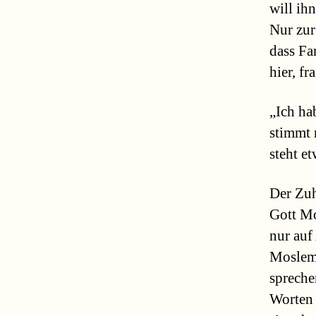
will ih
Nur zur
dass Fam
hier, f
„Ich ha
stimmt 
steht e
Der Zuh
Gott Mo
nur auf
Moslems
spreche
Worten 