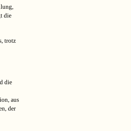
hlung,
t die
, trotz
d die
on, aus
n, der