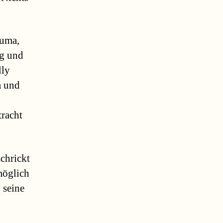
auma,
ng und
lly
a und
tracht
chrickt
möglich
 seine