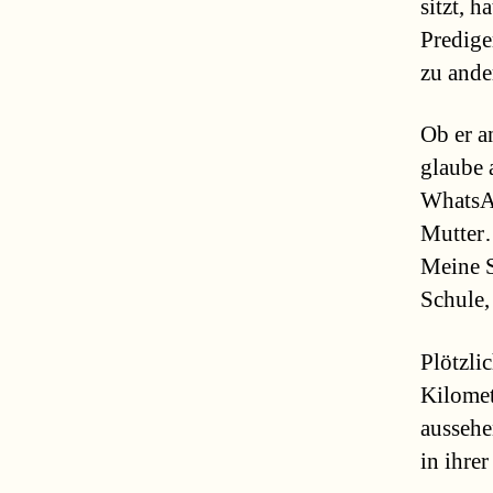
sitzt, 
Predige
zu ande
Ob er a
glaube 
WhatsAp
Mutter…
Meine S
Schule,
Plötzli
Kilomet
aussehe
in ihre