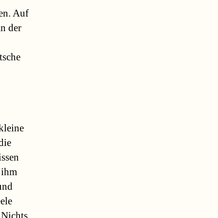
en. Auf
n der
utsche
kleine
die
issen
 ihm
 und
ele
 Nichts