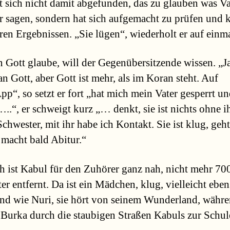
hat sich nicht damit abgefunden, das zu glauben was V
r sagen, sondern hat sich aufgemacht zu prüfen und
ren Ergebnissen. „Sie lügen“, wiederholt er auf einma
n Gott glaube, will der Gegenübersitzende wissen. „Ja
an Gott, aber Gott ist mehr, als im Koran steht. Auf
p“, so setzt er fort „hat mich mein Vater gesperrt u
..“, er schweigt kurz „… denkt, sie ist nichts ohne i
chwester, mit ihr habe ich Kontakt. Sie ist klug, geht
 macht bald Abitur.“
ch ist Kabul für den Zuhörer ganz nah, nicht mehr 70
er entfernt. Da ist ein Mädchen, klug, vielleicht ebe
nd wie Nuri, sie hört von seinem Wunderland, währe
r Burka durch die staubigen Straßen Kabuls zur Schul