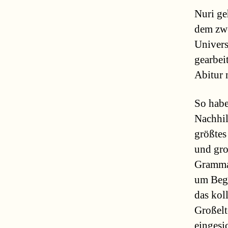
Nuri ge
dem zwe
Univers
gearbei
Abitur
So habe
Nachhil
größtes
und gro
Grammat
um Bege
das kol
Großelt
eingesi