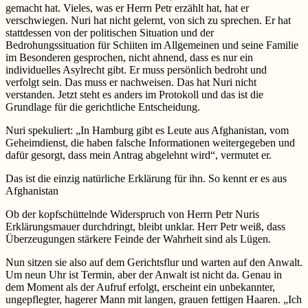
gemacht hat. Vieles, was er Herrn Petr erzählt hat, hat er
verschwiegen. Nuri hat nicht gelernt, von sich zu sprechen. Er hat
stattdessen von der politischen Situation und der
Bedrohungssituation für Schiiten im Allgemeinen und seine Familie
im Besonderen gesprochen, nicht ahnend, dass es nur ein
individuelles Asylrecht gibt. Er muss persönlich bedroht und
verfolgt sein. Das muss er nachweisen. Das hat Nuri nicht
verstanden. Jetzt steht es anders im Protokoll und das ist die
Grundlage für die gerichtliche Entscheidung.
Nuri spekuliert: „In Hamburg gibt es Leute aus Afghanistan, vom
Geheimdienst, die haben falsche Informationen weitergegeben und
dafür gesorgt, dass mein Antrag abgelehnt wird“, vermutet er.
Das ist die einzig natürliche Erklärung für ihn. So kennt er es aus
Afghanistan
Ob der kopfschüttelnde Widerspruch von Herrn Petr Nuris
Erklärungsmauer durchdringt, bleibt unklar. Herr Petr weiß, dass
Überzeugungen stärkere Feinde der Wahrheit sind als Lügen.
Nun sitzen sie also auf dem Gerichtsflur und warten auf den Anwalt.
Um neun Uhr ist Termin, aber der Anwalt ist nicht da. Genau in
dem Moment als der Aufruf erfolgt, erscheint ein unbekannter,
ungepflegter, hagerer Mann mit langen, grauen fettigen Haaren. „Ich