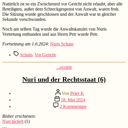
Natürlich ist so ein Zwischenruf vor Gericht nicht erlaubt, aber alle
Beteiligten, außer dem Schreckgespenst von Anwalt, waren froh.
Die Sitzung wurde geschlossen und der Anwalt war in gleicher
Sekunde verschwunden.
Noch am selben Tag wurde die Anwaltskanzlei von Nuris
Vertretung entbunden und aus Herrn Petr wurde Petr.
Fortsetzung am 1.6.2024
:
Nuris Scham
Schlagwörter
Scham
,
Vor Gericht
Kategorien
...erzählt
Nuri und der Rechtsstaat (6)
Beitragsautor
Von
Peter K
Beitragsdatum
18. Mai 2024
zu
2 Kommentare
Nuri
und
Bisher erschienen:
der
Nuri lächelt
(1)
Rechtsstaat
…