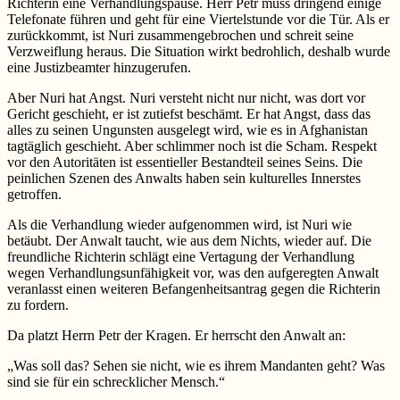
Richterin eine Verhandlungspause. Herr Petr muss dringend einige
Telefonate führen und geht für eine Viertelstunde vor die Tür. Als er
zurückkommt, ist Nuri zusammengebrochen und schreit seine
Verzweiflung heraus. Die Situation wirkt bedrohlich, deshalb wurde
eine Justizbeamter hinzugerufen.
Aber Nuri hat Angst. Nuri versteht nicht nur nicht, was dort vor
Gericht geschieht, er ist zutiefst beschämt. Er hat Angst, dass das
alles zu seinen Ungunsten ausgelegt wird, wie es in Afghanistan
tagtäglich geschieht. Aber schlimmer noch ist die Scham. Respekt
vor den Autoritäten ist essentieller Bestandteil seines Seins. Die
peinlichen Szenen des Anwalts haben sein kulturelles Innerstes
getroffen.
Als die Verhandlung wieder aufgenommen wird, ist Nuri wie
betäubt. Der Anwalt taucht, wie aus dem Nichts, wieder auf. Die
freundliche Richterin schlägt eine Vertagung der Verhandlung
wegen Verhandlungsunfähigkeit vor, was den aufgeregten Anwalt
veranlasst einen weiteren Befangenheitsantrag gegen die Richterin
zu fordern.
Da platzt Herrn Petr der Kragen. Er herrscht den Anwalt an:
„Was soll das? Sehen sie nicht, wie es ihrem Mandanten geht? Was
sind sie für ein schrecklicher Mensch.“