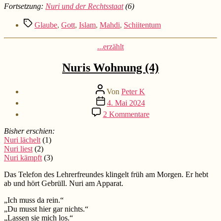
Fortsetzung:
Nuri und der Rechtsstaat
(6)
Schlagwörter
Glaube
,
Gott
,
Islam
,
Mahdi
,
Schiitentum
Kategorien
...erzählt
Nuris Wohnung (4)
Beitragsautor
Von
Peter K
Beitragsdatum
4. Mai 2024
zu
2 Kommentare
Nuris
Wohnung
Bisher erschien:
(4)
Nuri lächelt
(1)
Nuri liest
(2)
Nuri kämpft
(3)
Das Telefon des Lehrerfreundes klingelt früh am Morgen. Er hebt
ab und hört Gebrüll. Nuri am Apparat.
„Ich muss da rein.“
„Du musst hier gar nichts.“
„Lassen sie mich los.“