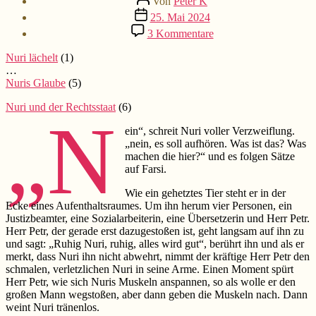
Von
Peter K
Beitragsdatum
25. Mai 2024
zu
3 Kommentare
Nuris
Verzweiflung
Nuri lächelt
(1)
(7)
…
Nuris Glaube
(5)
Nuri und der Rechtsstaat
(6)
„N
ein“, schreit Nuri voller Verzweiflung.
„nein, es soll aufhören. Was ist das? Was
machen die hier?“ und es folgen Sätze
auf Farsi.
Wie ein gehetztes Tier steht er in der
Ecke eines Aufenthaltsraumes. Um ihn herum vier Personen, ein
Justizbeamter, eine Sozialarbeiterin, eine Übersetzerin und Herr Petr.
Herr Petr, der gerade erst dazugestoßen ist, geht langsam auf ihn zu
und sagt: „Ruhig Nuri, ruhig, alles wird gut“, berührt ihn und als er
merkt, dass Nuri ihn nicht abwehrt, nimmt der kräftige Herr Petr den
schmalen, verletzlichen Nuri in seine Arme. Einen Moment spürt
Herr Petr, wie sich Nuris Muskeln anspannen, so als wolle er den
großen Mann wegstoßen, aber dann geben die Muskeln nach. Dann
weint Nuri tränenlos.