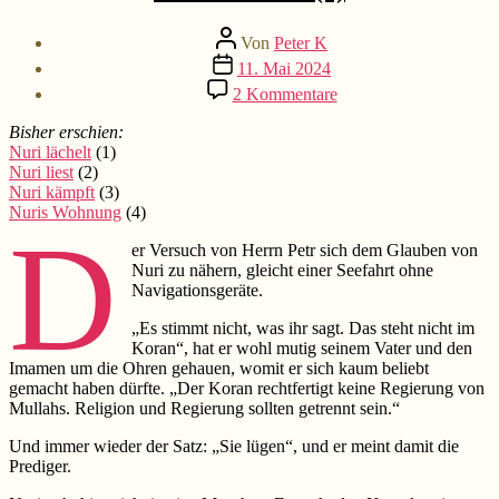
Beitragsautor
Von
Peter K
Beitragsdatum
11. Mai 2024
zu
2 Kommentare
Nuris
Glaube
Bisher erschien:
(5)
Nuri lächelt
(1)
Nuri liest
(2)
Nuri kämpft
(3)
Nuris Wohnung
(4)
D
er Versuch von Herrn Petr sich dem Glauben von
Nuri zu nähern, gleicht einer Seefahrt ohne
Navigationsgeräte.
„Es stimmt nicht, was ihr sagt. Das steht nicht im
Koran“, hat er wohl mutig seinem Vater und den
Imamen um die Ohren gehauen, womit er sich kaum beliebt
gemacht haben dürfte. „Der Koran rechtfertigt keine Regierung von
Mullahs. Religion und Regierung sollten getrennt sein.“
Und immer wieder der Satz: „Sie lügen“, und er meint damit die
Prediger.