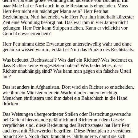
denn er hat eine große Wohnung und tausende von Büchern. Ein
paar Male hat er Nuri auch in gute Restaurants eingeladen. Muss
Herr Petr nicht ein mächtiger Mann sein? Herr Petr hat
Beziehungen. Nuri hat erlebt, wie Herr Petr ihm innerhalb kürzester
Zeit eine Wohnung besorgt hat. Das war ihm in vier Jahren nicht
gelungen. Herr Petr kann Strippen ziehen. Kann er vielleicht vor
Gericht etwas erreichen?
Herr Petr nimmt diese Erwartungen unterschwellig wahr und ohne
genau zu wissen warum, erklärt er Nuri das Prinzip des Rechtstaats.
Was bedeutet ‚Rechtsstaat‘? Was darf ein Richter? Was bedeutet es,
dass Richter keine Vorgesetzten haben? Was bedeutet es, dass
Richter unabhängig sind? Was kann man gegen ein falsches Urteil
tun?
Das ist anders in Afghanistan. Dort wird ein Richter so entscheiden,
wie ihm ein Minister oder ein Warlord oder andere wichtige
Menschen einflüstern und ihm dabei ein Bakschisch in die Hand
drücken.
Das Weisungen übergeordneter Stellen oder Bestechungsversuche
bei Gericht hierzulande gefährlich und Richter nur dem Gesetz
verpflichtet sind, diese Bedeutung des Rechtsstaates hat Herr Petr
auch erst mit Älterwerden begriffen. Diese Prinzipien zu verstehen
braucht Zeit. Noch dazu braucht es Jahrhunderte, damit sie sich