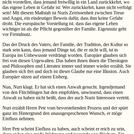
nicht vorstellen, dass jemand freiwillig in ein Land zurückkehrt, wo
das eigene Leben in Gefahr ist: Wer zurückkehrt, kann nicht verfolgt
sein! Mit diesem Maßstab ist Nuris Zerrissenheit zwischen Treue
und Angst, ein eindeutiger Beweis dafür, dass ihm keine Gefahr
droht. Die europäische Vorstellung ist. dass das eigene Leben
wichtiger ist als die Pflicht gegenüber der Familie. Eigennutz geht
vor Fremdnutz.
Das der Druck des Vaters, der Familie, der Tradition, der Kultur so
stark sein kann, dass jemand Dinge tut, die er nicht will, ist in
Europa ins Unbewusste verdrängt worden. Europäer glauben sich
frei von diesen Urgewalten. Das haben ihnen ihnen die Theologen
und Philosophen und Literaten immer und immer wieder erzählt. Sie
glauben sich frei und doch ist dieser Glaube nur eine Illusion. Auch
Europäer sitzen auf einem Eisberg.
Nun, Nuri klagt. Er hat sich einen Anwalt gesucht. Irgendjemand
von den Flüchtlingen hat den empfohlen, unwissend, dass einen
Anwalt zu haben nicht heißt, dass der auch Nuris Interessen vertritt.
Nuri erzählt Herrn Petr vom bevorstehenden Prozess und der spürt
ganz im Hintergrund den unausgesprochenen Wunsch, er möge
Einfluss nehmen.
Herr Petr scheint Einfluss zu haben, auch scheint er reich zu sein,