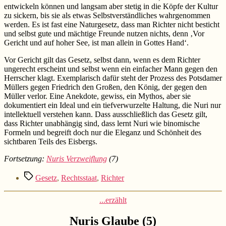
entwickeln können und langsam aber stetig in die Köpfe der Kultur
zu sickern, bis sie als etwas Selbstverständliches wahrgenommen
werden. Es ist fast eine Naturgesetz, dass man Richter nicht besticht
und selbst gute und mächtige Freunde nutzen nichts, denn ‚Vor
Gericht und auf hoher See, ist man allein in Gottes Hand‘.
Vor Gericht gilt das Gesetz, selbst dann, wenn es dem Richter
ungerecht erscheint und selbst wenn ein einfacher Mann gegen den
Herrscher klagt. Exemplarisch dafür steht der Prozess des Potsdamer
Müllers gegen Friedrich den Großen, den König, der gegen den
Müller verlor. Eine Anekdote, gewiss, ein Mythos, aber sie
dokumentiert ein Ideal und ein tiefverwurzelte Haltung, die Nuri nur
intellektuell verstehen kann. Dass ausschließlich das Gesetz gilt,
dass Richter unabhängig sind, dass lernt Nuri wie binomische
Formeln und begreift doch nur die Eleganz und Schönheit des
sichtbaren Teils des Eisbergs.
Fortsetzung:
Nuris Verzweiflung
(7)
Schlagwörter
Gesetz
,
Rechtsstaat
,
Richter
Kategorien
...erzählt
Nuris Glaube (5)