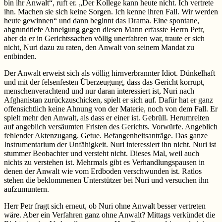
bin ihr Anwalt“, ruft er. „Der Kollege kann heute nicht. Ich vertrete
ihn. Machen sie sich keine Sorgen. Ich kenne ihren Fall. Wir werden
heute gewinnen“ und dann beginnt das Drama. Eine spontane,
abgrundtiefe Abneigung gegen diesen Mann erfasste Herrn Petr,
aber da er in Gerichtssachen völlig unerfahren war, traute er sich
nicht, Nuri dazu zu raten, den Anwalt von seinem Mandat zu
entbinden.
Der Anwalt erweist sich als völlig hirnverbrannter Idiot. Dünkelhaft
und mit der felsenfesten Überzeugung, dass das Gericht korrupt,
menschenverachtend und nur daran interessiert ist, Nuri nach
Afghanistan zurückzuschicken, spielt er sich auf. Dafür hat er ganz
offensichtlich keine Ahnung von der Materie, noch von dem Fall. Er
spielt mehr den Anwalt, als dass er einer ist. Gebrüll. Herumreiten
auf angeblich versäumten Fristen des Gerichts. Vorwürfe. Angeblich
fehlender Aktenzugang. Getue. Befangenheitsanträge. Das ganze
Instrumentarium der Unfähigkeit. Nuri interessiert ihn nicht. Nuri ist
stummer Beobachter und versteht nicht. Dieses Mal, weil auch
nichts zu verstehen ist. Mehrmals gibt es Verhandlungspausen in
denen der Anwalt wie vom Erdboden verschwunden ist. Ratlos
stehen die beklommenen Unterstützer bei Nuri und versuchen ihn
aufzumuntern.
Herr Petr fragt sich erneut, ob Nuri ohne Anwalt besser vertreten
wäre. Aber ein Verfahren ganz ohne Anwalt? Mittags verkündet die