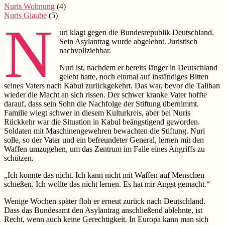
(6)
Nuris Wohnung
(4)
Nuris Glaube
(5)
N
uri klagt gegen die Bundesrepublik Deutschland.
Sein Asylantrag wurde abgelehnt. Juristisch
nachvollziehbar.
Nuri ist, nachdem er bereits länger in Deutschland
gelebt hatte, noch einmal auf inständiges Bitten
seines Vaters nach Kabul zurückgekehrt. Das war, bevor die Taliban
wieder die Macht an sich rissen. Der schwer kranke Vater hoffte
darauf, dass sein Sohn die Nachfolge der Stiftung übernimmt.
Familie wiegt schwer in diesem Kulturkreis, aber bei Nuris
Rückkehr war die Situation in Kabul beängstigend geworden.
Soldaten mit Maschinengewehren bewachten die Stiftung. Nuri
solle, so der Vater und ein befreundeter General, lernen mit den
Waffen umzugehen, um das Zentrum im Falle eines Angriffs zu
schützen.
„Ich konnte das nicht. Ich kann nicht mit Waffen auf Menschen
schießen. Ich wollte das nicht lernen. Es hat mir Angst gemacht.“
Wenige Wochen später floh er erneut zurück nach Deutschland.
Dass das Bundesamt den Asylantrag anschließend ablehnte, ist
Recht, wenn auch keine Gerechtigkeit. In Europa kann man sich