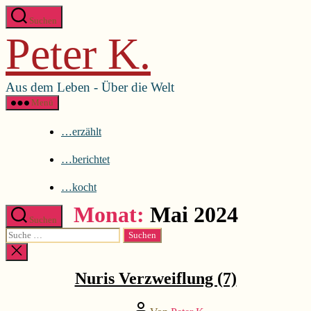
Direkt
Menü schließen
Suchen
zum
Peter K.
Inhalt
…erzählt
wechseln
…berichtet
…kocht
Aus dem Leben - Über die Welt
Menü
…erzählt
…berichtet
…kocht
Monat:
Mai 2024
Suchen
Suche
nach:
Kategorien
...erzählt
Suche
schließen
Nuris Verzweiflung (7)
Beitragsautor