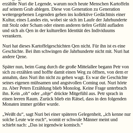
erzählte Nuri die Legende, warum noch heute Menschen Kartoffeln
auf seinem Grab ablegen. Diese von Generation zu Generation
weitergegebenen Legenden gehen ins kollektive Gedächtnis einer
Kultur, eines Landes ein, wobei sie sich im Laufe der Jahrhunderte
mit Stolz oder Scham oder einem anderen tiefen Gefühl aufladen
und sich als Qen in der kulturellen Identität des Individuums
verankern.
Nuri hat dieses Kartoffelgeschichten Qen nicht. Für ihn ist es eine
Geschichte. Bei ihm schwingen die Jahrhunderte nicht mit. Nuri hat
andere Qene.
Später nun, beim Gang durch die große Mittelallee begann Petr von
sich zu erzählen und hoffte damit einen Weg zu öffnen, von dem er
annahm, dass Nuri ihn nicht zu gehen wagt. Es war die Geschichte
seines eigenen mühsamen und angstvollen Coming out. Nuri hörte
zu. Aber Peters Erzählung blieb Monolog. Keine Frage unterbrach
ihn. Kein „oh“ oder „ohje“ drückte Mitgefühl aus. Petr sprach in
einen leeren Raum. Zurück blieb ein Rätsel, dass in den folgenden
Monaten immer größer wurde.
„Weißt du“, sagt Nuri bei einer späteren Gelegenheit, „ich kenne nur
solche Leute wie euch“, womit er schwule Männer meint und
schiebt nach: „Das ist irgendwie komisch.“