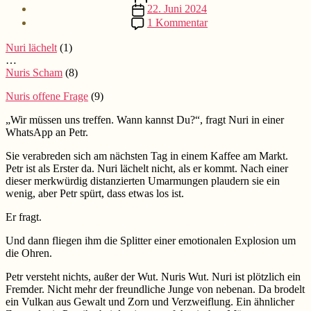
Beitragsdatum
22. Juni 2024
zu
1 Kommentar
Nuris
Wut
Nuri lächelt
(1)
(10)
…
Nuris Scham
(8)
Nuris offene Frage
(9)
„Wir müssen uns treffen. Wann kannst Du?“, fragt Nuri in einer
WhatsApp an Petr.
Sie verabreden sich am nächsten Tag in einem Kaffee am Markt.
Petr ist als Erster da. Nuri lächelt nicht, als er kommt. Nach einer
dieser merkwürdig distanzierten Umarmungen plaudern sie ein
wenig, aber Petr spürt, dass etwas los ist.
Er fragt.
Und dann fliegen ihm die Splitter einer emotionalen Explosion um
die Ohren.
Petr versteht nichts, außer der Wut. Nuris Wut. Nuri ist plötzlich ein
Fremder. Nicht mehr der freundliche Junge von nebenan. Da brodelt
ein Vulkan aus Gewalt und Zorn und Verzweiflung. Ein ähnlicher