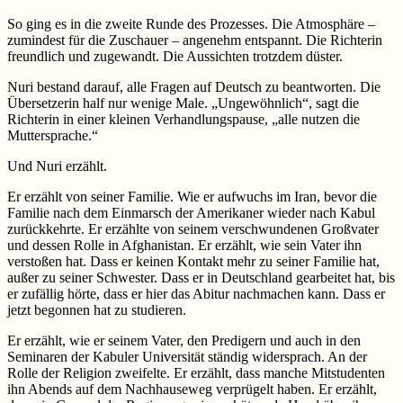
So ging es in die zweite Runde des Prozesses. Die Atmosphäre –
zumindest für die Zuschauer – angenehm entspannt. Die Richterin
freundlich und zugewandt. Die Aussichten trotzdem düster.
Nuri bestand darauf, alle Fragen auf Deutsch zu beantworten. Die
Übersetzerin half nur wenige Male. „Ungewöhnlich“, sagt die
Richterin in einer kleinen Verhandlungspause, „alle nutzen die
Muttersprache.“
Und Nuri erzählt.
Er erzählt von seiner Familie. Wie er aufwuchs im Iran, bevor die
Familie nach dem Einmarsch der Amerikaner wieder nach Kabul
zurückkehrte. Er erzählte von seinem verschwundenen Großvater
und dessen Rolle in Afghanistan. Er erzählt, wie sein Vater ihn
verstoßen hat. Dass er keinen Kontakt mehr zu seiner Familie hat,
außer zu seiner Schwester. Dass er in Deutschland gearbeitet hat, bis
er zufällig hörte, dass er hier das Abitur nachmachen kann. Dass er
jetzt begonnen hat zu studieren.
Er erzählt, wie er seinem Vater, den Predigern und auch in den
Seminaren der Kabuler Universität ständig widersprach. An der
Rolle der Religion zweifelte. Er erzählt, dass manche Mitstudenten
ihn Abends auf dem Nachhauseweg verprügelt haben. Er erzählt,