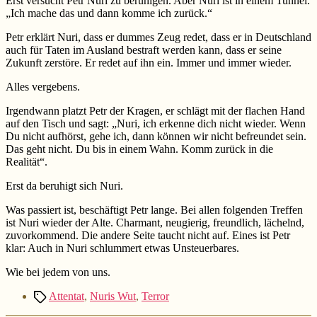
Erst versucht Petr Nuri zu beruhigen. Aber Nuri ist in einem Tunnel.
„Ich mache das und dann komme ich zurück.“
Petr erklärt Nuri, dass er dummes Zeug redet, dass er in Deutschland
auch für Taten im Ausland bestraft werden kann, dass er seine
Zukunft zerstöre. Er redet auf ihn ein. Immer und immer wieder.
Alles vergebens.
Irgendwann platzt Petr der Kragen, er schlägt mit der flachen Hand
auf den Tisch und sagt: „Nuri, ich erkenne dich nicht wieder. Wenn
Du nicht aufhörst, gehe ich, dann können wir nicht befreundet sein.
Das geht nicht. Du bis in einem Wahn. Komm zurück in die
Realität“.
Erst da beruhigt sich Nuri.
Was passiert ist, beschäftigt Petr lange. Bei allen folgenden Treffen
ist Nuri wieder der Alte. Charmant, neugierig, freundlich, lächelnd,
zuvorkommend. Die andere Seite taucht nicht auf. Eines ist Petr
klar: Auch in Nuri schlummert etwas Unsteuerbares.
Wie bei jedem von uns.
Schlagwörter
Attentat
,
Nuris Wut
,
Terror