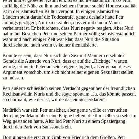
Peter immer größeren Raum ein. Ist es nicht erstaunlich, dass Nuri
auffällig die Nähe zu ihm und seinem Partner sucht? Homosexualität
ist in der islamischen Kultur verpönt. In einigen islamischen
Ländern steht darauf die Todesstrafe, genau deshalb hatte Petr
anfangs gezögert, Nuri zu erzählen, dass er mit einem Mann
verheiratet ist. Er befürchtete, dass Nuri negativ reagiert. Aber Nuri
nahm bei Besuchen Petr und seinen Partner völlig selbstverständlich
wahr und nach einiger Zeit war klar, dass Nuri die Situation
durchschaute, auch wenn es keiner thematisierte.
Konnte es sein, dass Nuri sich den Sex mit Männern ersehnte?
Gerade die Ausrede von Nuri, dass er auf die „Richtige“ warten
würde, erinnerte Peter an seine eigene Jugend, als er genau dieses
Argument vorschob, um sich nicht seiner eigenen Sexualität stellen
zu müssen.
Petr äußerte schließlich seinen Verdacht gegenüber der freundlichen
Rechtsanwältin Nuris und die sagte spontan: „Ja, das könnte passen,
so charmant, wie der ist, würde das einiges erklären“.
Natürlich war sich Petr unsicher, aber gerne wollte er versuchen
dem jungen Mann über eine Klippe helfen, die ihm selber so sehr im
Weg gestanden hatte. Also lud Petr Nuri zu einem Spaziergang
durch den Park von Sanssoucis ein.
Dort gingen sie erst zum Grab von Friedrich dem Großen. Petr