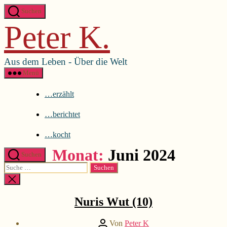
Direkt
Menü schließen
Suchen
zum
Peter K.
Inhalt
…erzählt
wechseln
…berichtet
…kocht
Aus dem Leben - Über die Welt
Menü
…erzählt
…berichtet
…kocht
Monat:
Juni 2024
Suchen
Suche
nach:
Suche
Kategorien
...erzählt
schließen
Nuris Wut (10)
Beitragsautor
Von
Peter K