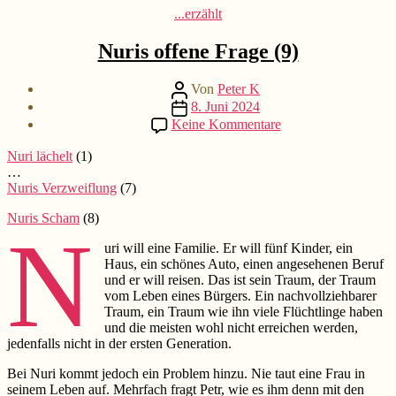
Kategorien
...erzählt
Nuris offene Frage (9)
Beitragsautor
Von
Peter K
Beitragsdatum
8. Juni 2024
zu
Keine Kommentare
Nuris
offene
Nuri lächelt
(1)
Frage
…
(9)
Nuris Verzweiflung
(7)
Nuris Scham
(8)
N
uri will eine Familie. Er will fünf Kinder, ein
Haus, ein schönes Auto, einen angesehenen Beruf
und er will reisen. Das ist sein Traum, der Traum
vom Leben eines Bürgers. Ein nachvollziehbarer
Traum, ein Traum wie ihn viele Flüchtlinge haben
und die meisten wohl nicht erreichen werden,
jedenfalls nicht in der ersten Generation.
Bei Nuri kommt jedoch ein Problem hinzu. Nie taut eine Frau in
seinem Leben auf. Mehrfach fragt Petr, wie es ihm denn mit den