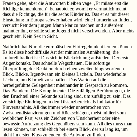
Frauen gehe, aber die Antworten bleiben vage. ‚Er müsse erst die
Richtige kennenlernen‘, behauptet er, womit er vermutlich meint,
dass die Richtige, die für die sechs Kinder ist. Das er es mit dieser
Einstellung in Europa schwer haben wird, eine Partnerin zu finden,
versucht Petr dem jungen Mann klar zu machen und außerdem
mahnt er ihn, er sollte seine Jugend nicht verschwenden. Aber nichts
geschieht. Kein Sex in Sicht.
Natürlich hat Nuri die europäischen Flirtregeln nicht lernen können.
Es ist diese hochdiffizile Art der minimalen Annäherung, die
kulturell tradiert ist: Das sich in Blickrichtung aufstellen. Der erste
Augenkontakt. Das schnelle Wegschauen. Die sofortige
Überprüfung der Reaktion durch einen zweiten hingeworfenen
Blick. Blicke. Irgendwann ein kleines Lächeln. Das wiederholte
Lächeln, um Klarheit zu schaffen. Das Warten auf die
herbeigeführte Gelegenheit miteinander in Gespräch zu kommen.
Das Plaudern. Die Komplimente. Die zufälligen Berührungen, die
den Bruchteil einer Sekunde zu lang sind, um zufällig zu sein. Das
vorsichtige Eindringen in den Distanzbereich als Indikator für
Einverständnis. All das immer wieder unterbrochen von
Zwischendistanzierungen und Rückschlägen, meist initiiert vom
weiblichen Part, was ein Zeichen von Unsicherheit oder eine
bewusste Aufreizung des Gegenübers sein kann. All dies muss man
lesen können, um schließlich bei einem Blick, der zu lang ist, um
nicht im ersten Kuss zu enden, die Antwort zu finden.