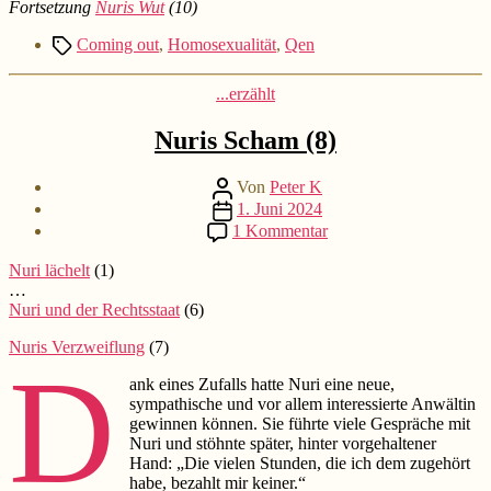
Fortsetzung
Nuris Wut
(10)
Schlagwörter
Coming out
,
Homosexualität
,
Qen
Kategorien
...erzählt
Nuris Scham (8)
Beitragsautor
Von
Peter K
Beitragsdatum
1. Juni 2024
zu
1 Kommentar
Nuris
Scham
Nuri lächelt
(1)
(8)
…
Nuri und der Rechtsstaat
(6)
Nuris Verzweiflung
(7)
D
ank eines Zufalls hatte Nuri eine neue,
sympathische und vor allem interessierte Anwältin
gewinnen können. Sie führte viele Gespräche mit
Nuri und stöhnte später, hinter vorgehaltener
Hand: „Die vielen Stunden, die ich dem zugehört
habe, bezahlt mir keiner.“