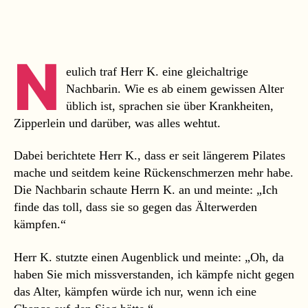
Herr
K.
und
der
N
Kampf
eulich traf Herr K. eine gleichaltrige
gegen
Nachbarin. Wie es ab einem gewissen Alter
das
üblich ist, sprachen sie über Krankheiten,
Alter
Zipperlein und darüber, was alles wehtut.
Dabei berichtete Herr K., dass er seit längerem Pilates
mache und seitdem keine Rückenschmerzen mehr habe.
Die Nachbarin schaute Herrn K. an und meinte: „Ich
finde das toll, dass sie so gegen das Älterwerden
kämpfen.“
Herr K. stutzte einen Augenblick und meinte: „Oh, da
haben Sie mich missverstanden, ich kämpfe nicht gegen
das Alter, kämpfen würde ich nur, wenn ich eine