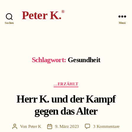
Peter K.
®
Suchen
Menü
Schlagwort:
Gesundheit
Kategorien
...ERZÄHLT
Herr K. und der Kampf
gegen das Alter
zu
Von
Peter K
9. März 2023
3 Kommentare
Beitragsautor
Beitragsdatum