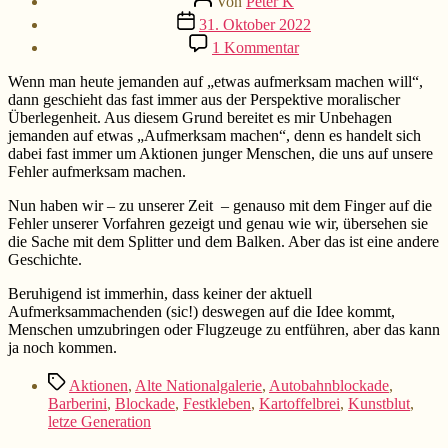
Von
Peter K
Beitragsdatum
31. Oktober 2022
zu
1 Kommentar
Aktionen
der
Wenn man heute jemanden auf „etwas aufmerksam machen will“,
letzten
dann geschieht das fast immer aus der Perspektive moralischer
Generation
Überlegenheit. Aus diesem Grund bereitet es mir Unbehagen
jemanden auf etwas „Aufmerksam machen“, denn es handelt sich
dabei fast immer um Aktionen junger Menschen, die uns auf unsere
Fehler aufmerksam machen.
Nun haben wir – zu unserer Zeit – genauso mit dem Finger auf die
Fehler unserer Vorfahren gezeigt und genau wie wir, übersehen sie
die Sache mit dem Splitter und dem Balken. Aber das ist eine andere
Geschichte.
Beruhigend ist immerhin, dass keiner der aktuell
Aufmerksammachenden (sic!) deswegen auf die Idee kommt,
Menschen umzubringen oder Flugzeuge zu entführen, aber das kann
ja noch kommen.
Schlagwörter
Aktionen
,
Alte Nationalgalerie
,
Autobahnblockade
,
Barberini
,
Blockade
,
Festkleben
,
Kartoffelbrei
,
Kunstblut
,
letze Generation