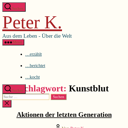
Direkt
Menü schließen
Suchen
zum
Peter K.
Inhalt
…erzählt
wechseln
…berichtet
…kocht
Aus dem Leben - Über die Welt
Menü
…erzählt
…berichtet
…kocht
Schlagwort:
Kunstblut
Suchen
Suche
nach:
Kategorien
...berichtet
Suche
schließen
Aktionen der letzten Generation
Beitragsautor