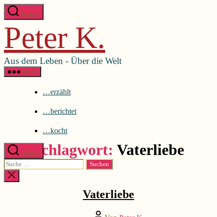
Direkt
Menü schließen
Suchen
zum
Peter K.
Inhalt
…erzählt
wechseln
…berichtet
…kocht
Aus dem Leben - Über die Welt
Menü
…erzählt
…berichtet
…kocht
Schlagwort:
Vaterliebe
Suchen
Suche
nach:
Kategorien
...erzählt
Suche
schließen
Vaterliebe
Beitragsautor