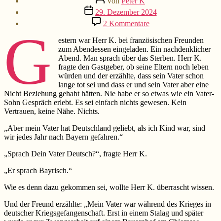
Von
Peter K
Beitragsdatum
29. Dezember 2024
zu
2 Kommentare
G
Vaterliebe
estern war Herr K. bei französischen Freunden
zum Abendessen eingeladen. Ein nachdenklicher
Abend. Man sprach über das Sterben. Herr K.
fragte den Gastgeber, ob seine Eltern noch leben
würden und der erzählte, dass sein Vater schon
lange tot sei und dass er und sein Vater aber eine
Nicht Beziehung gehabt hätten. Nie habe er so etwas wie ein Vater-
Sohn Gespräch erlebt. Es sei einfach nichts gewesen. Kein
Vertrauen, keine Nähe. Nichts.
„Aber mein Vater hat Deutschland geliebt, als ich Kind war, sind
wir jedes Jahr nach Bayern gefahren.“
„Sprach Dein Vater Deutsch?“, fragte Herr K.
„Er sprach Bayrisch.“
Wie es denn dazu gekommen sei, wollte Herr K. überrascht wissen.
Und der Freund erzählte: „Mein Vater war während des Krieges in
deutscher Kriegsgefangenschaft. Erst in einem Stalag und später