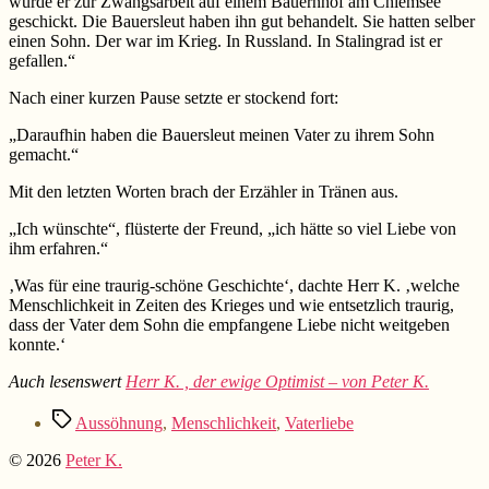
wurde er zur Zwangsarbeit auf einem Bauernhof am Chiemsee
geschickt. Die Bauersleut haben ihn gut behandelt. Sie hatten selber
einen Sohn. Der war im Krieg. In Russland. In Stalingrad ist er
gefallen.“
Nach einer kurzen Pause setzte er stockend fort:
„Daraufhin haben die Bauersleut meinen Vater zu ihrem Sohn
gemacht.“
Mit den letzten Worten brach der Erzähler in Tränen aus.
„Ich wünschte“, flüsterte der Freund, „ich hätte so viel Liebe von
ihm erfahren.“
‚Was für eine traurig-schöne Geschichte‘, dachte Herr K. ‚welche
Menschlichkeit in Zeiten des Krieges und wie entsetzlich traurig,
dass der Vater dem Sohn die empfangene Liebe nicht weitgeben
konnte.‘
Auch lesenswert
Herr K. , der ewige Optimist – von Peter K.
Schlagwörter
Aussöhnung
,
Menschlichkeit
,
Vaterliebe
© 2026
Peter K.