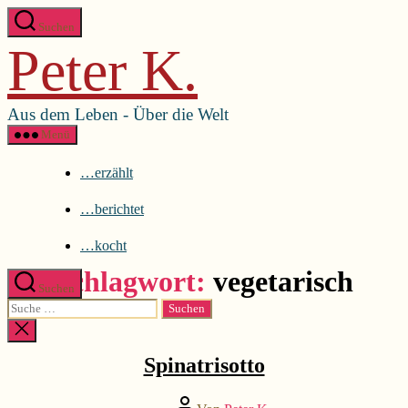
Direkt
Menü schließen
Suchen
zum
Peter K.
Inhalt
…erzählt
wechseln
…berichtet
…kocht
Aus dem Leben - Über die Welt
Menü
…erzählt
…berichtet
…kocht
Schlagwort:
vegetarisch
Suchen
Suche
nach:
Kategorien
...kocht
Suche
schließen
Spinatrisotto
Beitragsautor