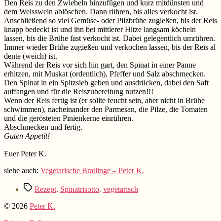
Den Reis zu den Zwiebeln hinzufügen und kurz mitdünsten und
dem Weisswein ablöschen. Dann rühren, bis alles verkocht ist.
Anschließend so viel Gemüse- oder Pilzbrühe zugießen, bis der Reis
knapp bedeckt ist und ihn bei mittlerer Hitze langsam köcheln
lassen, bis die Brühe fast verkocht ist. Dabei gelegentlich umrühren.
Immer wieder Brühe zugießen und verkochen lassen, bis der Reis al
dente (weich) ist.
Während der Reis vor sich hin gart, den Spinat in einer Panne
erhitzen, mit Muskat (ordentlich), Pfeffer und Salz abschmecken.
Den Spinat in ein Spitzsieb geben und ausdrücken, dabei den Saft
auffangen und für die Reiszubereitung nutzen!!!
Wenn der Reis fertig ist (er sollte feucht sein, aber nicht in Brühe
schwimmen), nacheinander den Parmesan, die Pilze, die Tomaten
und die gerösteten Pinienkerne einrühren.
Abschmecken und fertig.
Guten Appetit!
Euer Peter K.
siehe auch:
Vegetarische Bratlinge – Peter K.
Schlagwörter
Rezept
,
Spinatrisotto
,
vegetarisch
© 2026
Peter K.