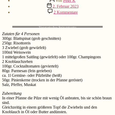
Von
Peter K
Beitragsdatum
2. Februar 2023
zu
2 Kommentare
Spinatrisotto
Vegetarisches Spinatrisotto
Zutaten
für 4 Personen
300gr. Blattspinat (grob geschnitten)
250gr. Risottoreis
3 Zwiebel (grob gewürfelt)
100ml Weisswein
1 mittelgroßen Saitling (gewürfelt) oder 100gr. Champingons
2 Knoblauchzehen
100gr. Cocktailtomaten (geviertelt)
80gr. Parmesan (fein gerieben)
ca. 1l Gemüse- oder Pilzbrühe (heiß)
50gr. Pinienkerne (trocken in der Pfanne geröstet)
Salz, Pfeffer, Muskat
Zubereitung
In einer Pfanne die Pilze mit wenig Öl anbraten, bis sie schön braun
sind.
Gleichzeitig in einem größeren Topf die Zwiebeln und den
Knoblauch in Öl oder Butter andünsten.