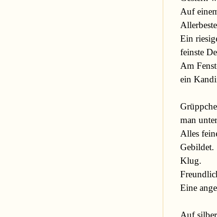
 Auf einem privaten Empfang.

 Allerbeste Lage.

 Ein riesiges Wohnzimmer,

 feinste Designermöbel. 

 Am Fenster ein Steinway,

 ein Kandinsky an der Wand.

 Grüppchen verteilen sich im Raum

 man unterhält sich gepflegt. 

 Alles feine Leute. 

 Gebildet. 

 Klug. 

 Freundlich. 

 Eine angenehme Gesellschaft. 

 Auf silbernen Tabletts
