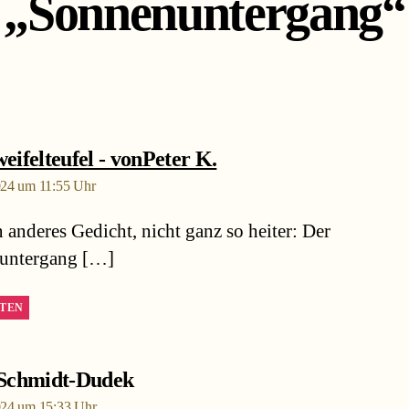
„Sonnenuntergang“
sagt:
eifelteufel - vonPeter K.
024 um 11:55 Uhr
 anderes Gedicht, nicht ganz so heiter: Der
untergang […]
TEN
sagt:
 Schmidt-Dudek
024 um 15:33 Uhr