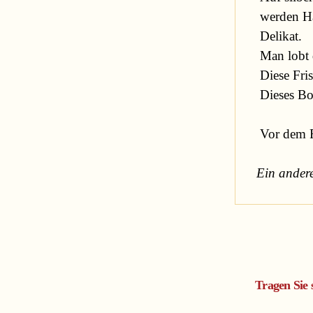
 werden Häppchen gereicht.

 Delikat.

 Man lobt den Champagner.

 Diese Frische!

 Dieses Bouquet!

 Vor dem Fenster inszeniert die Sonne ihren Untergang. 

Ein andere
Tragen Sie 