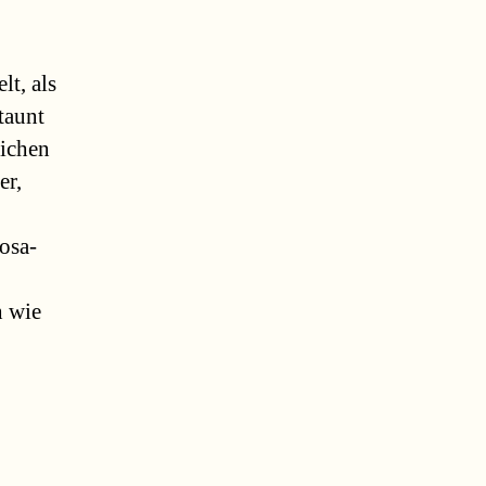
lt, als
taunt
lichen
er,
Rosa-
h wie