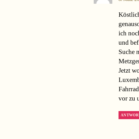
Köstlich
genauso 
ich noc
und bef
Suche n
Metzge
Jetzt w
Luxemb
Fahrrad
vor zu 
ANTWOR