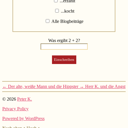
...erzählt
...kocht
Alle Blogbeiträge
Was ergibt 2 + 2?
←
Der alte, weiße Mann und die Hippster
→
Herr K. und die Angst
© 2026
Peter K.
Privacy Policy
Powered by WordPress