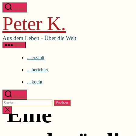
Direkt
Menü schließen
Suchen
zum
Peter K.
Inhalt
…erzählt
wechseln
…berichtet
…kocht
Aus dem Leben - Über die Welt
Menü
…erzählt
…berichtet
…kocht
Suchen
Suche
Kategorien
Eine
nach:
Suche
schließen