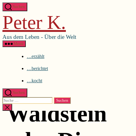
Direkt
Menü schließen
Suchen
zum
Peter K.
Inhalt
…erzählt
wechseln
…berichtet
…kocht
Aus dem Leben - Über die Welt
Menü
…erzählt
…berichtet
…kocht
Suchen
Suche
Kategorien
Waldstein
nach:
Suche
schließen