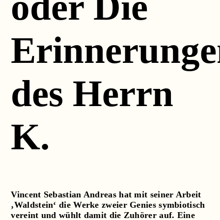
oder Die
Erinnerunge
des Herrn
K.
Vincent Sebastian Andreas hat mit seiner Arbeit
‚Waldstein‘ die Werke zweier Genies symbiotisch
vereint und wühlt damit die Zuhörer auf. Eine