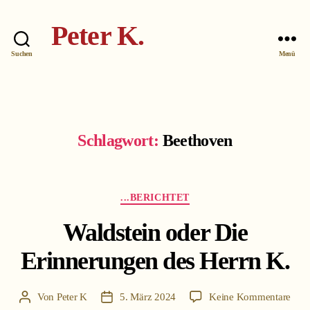
Peter K.
Suchen
Menü
Schlagwort:
Beethoven
Kategorien
...BERICHTET
Waldstein oder Die
Erinnerungen des Herrn K.
zu
Von
Peter K
5. März 2024
Keine Kommentare
Beitragsautor
Beitragsdatum