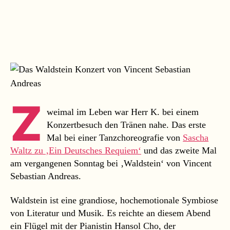
Wald
oder
Die
Erin
des
Herr
K.
Z
weimal im Leben war Herr K. bei einem
Konzertbesuch den Tränen nahe. Das erste
Mal bei einer Tanzchoreografie von
Sascha
Waltz zu ‚Ein Deutsches Requiem‘
und das zweite Mal
am vergangenen Sonntag bei ‚Waldstein‘ von Vincent
Sebastian Andreas.
Waldstein ist eine grandiose, hochemotionale Symbiose
von Literatur und Musik. Es reichte an diesem Abend
ein Flügel mit der Pianistin Hansol Cho, der