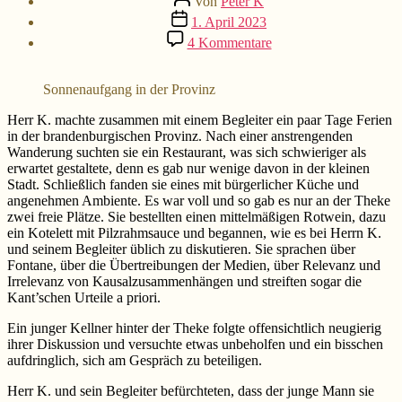
Von
Peter K
Beitragsdatum
1. April 2023
zu
4 Kommentare
Herr
K.
und
Sonnenaufgang in der Provinz
der
Kellner
Herr K. machte zusammen mit einem Begleiter ein paar Tage Ferien
in der brandenburgischen Provinz. Nach einer anstrengenden
Wanderung suchten sie ein Restaurant, was sich schwieriger als
erwartet gestaltete, denn es gab nur wenige davon in der kleinen
Stadt. Schließlich fanden sie eines mit bürgerlicher Küche und
angenehmen Ambiente. Es war voll und so gab es nur an der Theke
zwei freie Plätze. Sie bestellten einen mittelmäßigen Rotwein, dazu
ein Kotelett mit Pilzrahmsauce und begannen, wie es bei Herrn K.
und seinem Begleiter üblich zu diskutieren. Sie sprachen über
Fontane, über die Übertreibungen der Medien, über Relevanz und
Irrelevanz von Kausalzusammenhängen und streiften sogar die
Kant’schen Urteile a priori.
Ein junger Kellner hinter der Theke folgte offensichtlich neugierig
ihrer Diskussion und versuchte etwas unbeholfen und ein bisschen
aufdringlich, sich am Gespräch zu beteiligen.
Herr K. und sein Begleiter befürchteten, dass der junge Mann sie