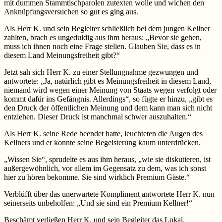
mit dummen Stammtischparolen zutexten wolle und wichen den
Anknüpfungsversuchen so gut es ging aus.
Als Herr K. und sein Begleiter schließlich bei dem jungen Kellner
zahlten, brach es ungeduldig aus ihm heraus: „Bevor sie gehen,
muss ich ihnen noch eine Frage stellen. Glauben Sie, dass es in
diesem Land Meinungsfreiheit gibt?“
Jetzt sah sich Herr K. zu einer Stellungnahme gezwungen und
antwortete: „Ja, natürlich gibt es Meinungsfreiheit in diesem Land,
niemand wird wegen einer Meinung von Staats wegen verfolgt oder
kommt dafür ins Gefängnis. Allerdings“, so fügte er hinzu, „gibt es
den Druck der öffentlichen Meinung und dem kann man sich nicht
entziehen. Dieser Druck ist manchmal schwer auszuhalten.“
Als Herr K. seine Rede beendet hatte, leuchteten die Augen des
Kellners und er konnte seine Begeisterung kaum unterdrücken.
„Wissen Sie“, sprudelte es aus ihm heraus, „wie sie diskutieren, ist
außergewöhnlich, vor allem im Gegensatz zu dem, was ich sonst
hier zu hören bekomme. Sie sind wirklich Premium Gäste.“
Verblüfft über das unerwartete Kompliment antwortete Herr K. nun
seinerseits unbeholfen: „Und sie sind ein Premium Kellner!“
Beschämt verließen Herr K. und sein Begleiter das Lokal.