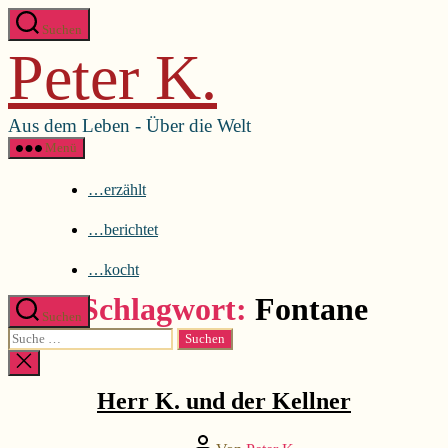
Direkt
Menü schließen
Suchen
zum
Peter K.
Inhalt
…erzählt
wechseln
…berichtet
…kocht
Aus dem Leben - Über die Welt
Menü
…erzählt
…berichtet
…kocht
Schlagwort:
Fontane
Suchen
Suche
nach:
Kategorien
...erzählt
Suche
schließen
Herr K. und der Kellner
Beitragsautor