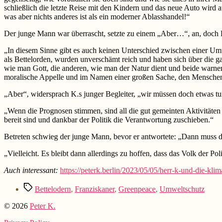
schließlich die letzte Reise mit den Kindern und das neue Auto wird
was aber nichts anderes ist als ein moderner Ablasshandel!“
Der junge Mann war überrascht, setzte zu einem „Aber…“, an, doch 
„In diesem Sinne gibt es auch keinen Unterschied zwischen einer Umw
als Bettelorden, wurden unverschämt reich und haben sich über die 
wie man Gott, die anderen, wie man der Natur dient und beide warnen
moralische Appelle und im Namen einer großen Sache, den Mensche
„Aber“, widersprach K.s junger Begleiter, „wir müssen doch etwas tu
„Wenn die Prognosen stimmen, sind all die gut gemeinten Aktivitäten b
bereit sind und dankbar der Politik die Verantwortung zuschieben.“
Betreten schwieg der junge Mann, bevor er antwortete: „Dann muss di
„Vielleicht. Es bleibt dann allerdings zu hoffen, dass das Volk der P
Auch interessant:
https://peterk.berlin/2023/05/05/herr-k-und-die-klima
Schlagwörter
Bettelodern
,
Franziskaner
,
Greenpeace
,
Umweltschutz
© 2026
Peter K.