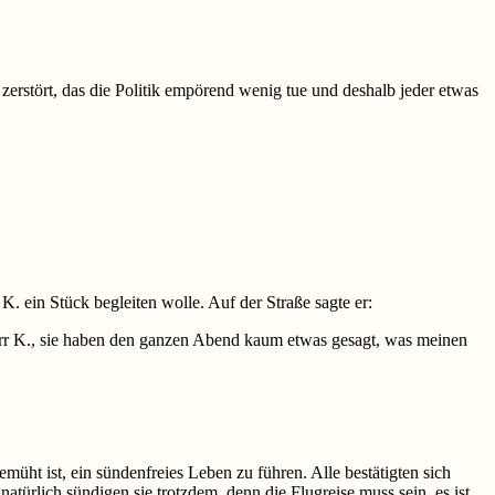
zerstört, das die Politik empörend wenig tue und deshalb jeder etwas
K. ein Stück begleiten wolle. Auf der Straße sagte er:
r Herr K., sie haben den ganzen Abend kaum etwas gesagt, was meinen
müht ist, ein sündenfreies Leben zu führen. Alle bestätigten sich
atürlich sündigen sie trotzdem, denn die Flugreise muss sein, es ist