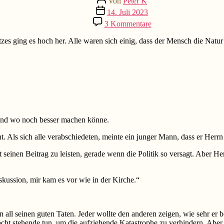
Von
Peter K
Beitragsdatum
14. Juli 2023
zu
3 Kommentare
Herr
K.
s ging es hoch her. Alle waren sich einig, dass der Mensch die Natur 
und
.
die
Verantwortung
und wo noch besser machen könne.
t. Als sich alle verabschiedeten, meinte ein junger Mann, dass er Herrn 
cht seinen Beitrag zu leisten, gerade wenn die Politik so versagt. Abe
kussion, mir kam es vor wie in der Kirche.“
ll seinen guten Taten. Jeder wollte den anderen zeigen, wie sehr er be
Macht stehende tun, um die aufziehende Katastrophe zu verhindern. Aber n