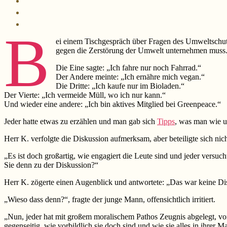
B
ei einem Tischgespräch über Fragen des Umweltschutze
gegen die Zerstörung der Umwelt unternehmen muss
Die Eine sagte: „Ich fahre nur noch Fahrrad.“
Der Andere meinte: „Ich ernähre mich vegan.“
Die Dritte: „Ich kaufe nur im Bioladen.“
Der Vierte: „Ich vermeide Müll, wo ich nur kann.“
Und wieder eine andere: „Ich bin aktives Mitglied bei Greenpeace.“
Jeder hatte etwas zu erzählen und man gab sich
Tipps
, was man wie 
Herr K. verfolgte die Diskussion aufmerksam, aber beteiligte sich nich
„Es ist doch großartig, wie engagiert die Leute sind und jeder versu
Sie denn zu der Diskussion?“
Herr K. zögerte einen Augenblick und antwortete: „Das war keine Dis
„Wieso dass denn?“, fragte der junge Mann, offensichtlich irritiert.
„Nun, jeder hat mit großem moralischem Pathos Zeugnis abgelegt, von a
gegenseitig, wie vorbildlich sie doch sind und wie sie alles in ihrer 