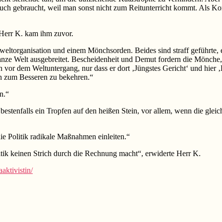
 auch gebraucht, weil man sonst nicht zum Reitunterricht kommt. Als 
Herr K. kam ihm zuvor.
eltorganisation und einem Mönchsorden. Beides sind straff geführte, 
ganze Welt ausgebreitet. Bescheidenheit und Demut fordern die Mönche,
 vor dem Weltuntergang, nur dass er dort ‚Jüngstes Gericht‘ und hier ‚
n zum Besseren zu bekehren.“
n.“
estenfalls ein Tropfen auf den heißen Stein, vor allem, wenn die gleiche
e Politik radikale Maßnahmen einleiten.“
olitik keinen Strich durch die Rechnung macht“, erwiderte Herr K.
aktivistin/