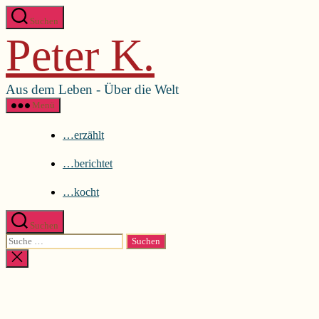
Direkt
Menü schließen
Suchen
zum
Peter K.
Inhalt
…erzählt
wechseln
…berichtet
…kocht
Aus dem Leben - Über die Welt
Menü
…erzählt
…berichtet
…kocht
Suchen
Suche
nach:
Suche
schließen