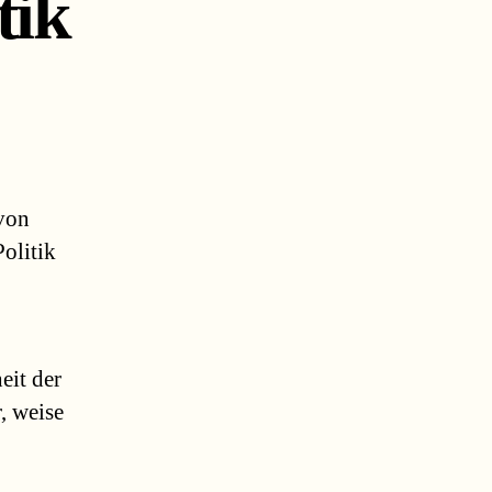
tik
r
 von
tik
olitik
eit der
r, weise