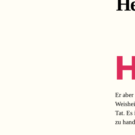
He
Er aber
Weisheit
Tat. Es 
zu hand