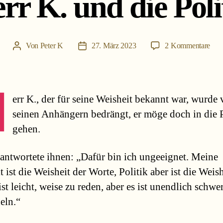
rr K. und die Poli
zu
Von
Peter K
27. März 2023
2 Kommentare
Beitragsautor
Beitragsdatum
Her
K.
und
H
die
err K., der für seine Weisheit bekannt war, wurde
Poli
seinen Anhängern bedrängt, er möge doch in die P
gehen.
 antwortete ihnen: „Dafür bin ich ungeeignet. Meine
 ist die Weisheit der Worte, Politik aber ist die Weish
ist leicht, weise zu reden, aber es ist unendlich schwe
eln.“