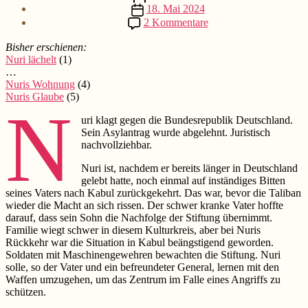
Beitragsdatum
18. Mai 2024
zu
2 Kommentare
Nuri
und
Bisher erschienen:
der
Nuri lächelt
(1)
Rechtsstaat
…
(6)
Nuris Wohnung
(4)
Nuris Glaube
(5)
N
uri klagt gegen die Bundesrepublik Deutschland.
Sein Asylantrag wurde abgelehnt. Juristisch
nachvollziehbar.
Nuri ist, nachdem er bereits länger in Deutschland
gelebt hatte, noch einmal auf inständiges Bitten
seines Vaters nach Kabul zurückgekehrt. Das war, bevor die Taliban
wieder die Macht an sich rissen. Der schwer kranke Vater hoffte
darauf, dass sein Sohn die Nachfolge der Stiftung übernimmt.
Familie wiegt schwer in diesem Kulturkreis, aber bei Nuris
Rückkehr war die Situation in Kabul beängstigend geworden.
Soldaten mit Maschinengewehren bewachten die Stiftung. Nuri
solle, so der Vater und ein befreundeter General, lernen mit den
Waffen umzugehen, um das Zentrum im Falle eines Angriffs zu
schützen.