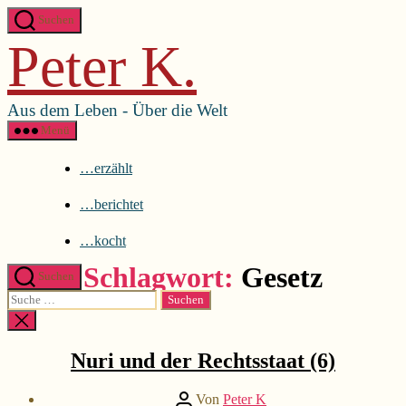
Direkt
Menü schließen
Suchen
zum
Peter K.
Inhalt
…erzählt
wechseln
…berichtet
…kocht
Aus dem Leben - Über die Welt
Menü
…erzählt
…berichtet
…kocht
Schlagwort:
Gesetz
Suchen
Suche
nach:
Suche
Kategorien
...erzählt
schließen
Nuri und der Rechtsstaat (6)
Beitragsautor
Von
Peter K