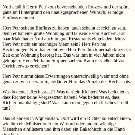
Nuri erzählt Herrn Petr vom bevorstehenden Prozess und der spürt
ganz im Hintergrund den unausgesprochenen Wunsch, er möge
Einfluss nehmen.
Herr Petr scheint Einfluss zu haben, auch scheint er reich zu sein,
denn er hat eine große Wohnung und tausende von Büchern. Ein
paar Male hat er Nuri auch in gute Restaurants eingeladen. Muss
Herr Petr nicht ein mächtiger Mann sein? Herr Petr hat
Beziehungen. Nuri hat erlebt, wie Herr Petr ihm innerhalb kürzester
Zeit eine Wohnung besorgt hat. Das war ihm in vier Jahren nicht
gelungen. Herr Petr kann Strippen ziehen. Kann er vielleicht vor
Gericht etwas erreichen?
Herr Petr nimmt diese Erwartungen unterschwellig wahr und ohne
genau zu wissen warum, erklärt er Nuri das Prinzip des Rechtstaats.
Was bedeutet ‚Rechtsstaat‘? Was darf ein Richter? Was bedeutet es,
dass Richter keine Vorgesetzten haben? Was bedeutet es, dass
Richter unabhängig sind? Was kann man gegen ein falsches Urteil
tun?
Das ist anders in Afghanistan. Dort wird ein Richter so entscheiden,
wie ihm ein Minister oder ein Warlord oder andere wichtige
Menschen einflüstern und ihm dabei ein Bakschisch in die Hand
drücken.