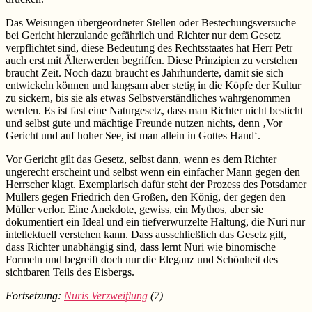
Das Weisungen übergeordneter Stellen oder Bestechungsversuche
bei Gericht hierzulande gefährlich und Richter nur dem Gesetz
verpflichtet sind, diese Bedeutung des Rechtsstaates hat Herr Petr
auch erst mit Älterwerden begriffen. Diese Prinzipien zu verstehen
braucht Zeit. Noch dazu braucht es Jahrhunderte, damit sie sich
entwickeln können und langsam aber stetig in die Köpfe der Kultur
zu sickern, bis sie als etwas Selbstverständliches wahrgenommen
werden. Es ist fast eine Naturgesetz, dass man Richter nicht besticht
und selbst gute und mächtige Freunde nutzen nichts, denn ‚Vor
Gericht und auf hoher See, ist man allein in Gottes Hand‘.
Vor Gericht gilt das Gesetz, selbst dann, wenn es dem Richter
ungerecht erscheint und selbst wenn ein einfacher Mann gegen den
Herrscher klagt. Exemplarisch dafür steht der Prozess des Potsdamer
Müllers gegen Friedrich den Großen, den König, der gegen den
Müller verlor. Eine Anekdote, gewiss, ein Mythos, aber sie
dokumentiert ein Ideal und ein tiefverwurzelte Haltung, die Nuri nur
intellektuell verstehen kann. Dass ausschließlich das Gesetz gilt,
dass Richter unabhängig sind, dass lernt Nuri wie binomische
Formeln und begreift doch nur die Eleganz und Schönheit des
sichtbaren Teils des Eisbergs.
Fortsetzung:
Nuris Verzweiflung
(7)