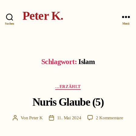
Peter K.
Suchen
Menü
Schlagwort:
Islam
Kategorien
...ERZÄHLT
Nuris Glaube (5)
zu
Von
Peter K
11. Mai 2024
2 Kommentare
Beitragsautor
Beitragsdatum
Nuris
Glaub