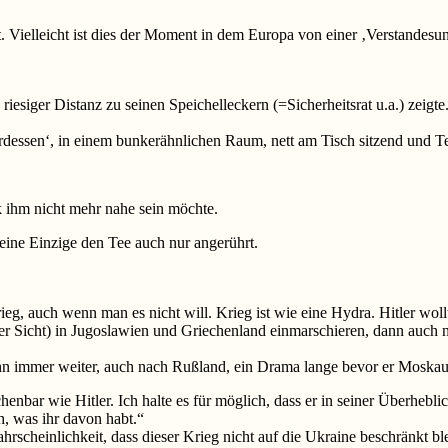
Vielleicht ist dies der Moment in dem Europa von einer ‚Verstandesun
riesiger Distanz zu seinen Speichelleckern (=Sicherheitsrat u.a.) zeigte
rdessen‘, in einem bunkerähnlichen Raum, nett am Tisch sitzend und Te
k ihm nicht mehr nahe sein möchte.
ine Einzige den Tee auch nur angerührt.
eg, auch wenn man es nicht will. Krieg ist wie eine Hydra. Hitler wo
er Sicht) in Jugoslawien und Griechenland einmarschieren, dann auch n
ihn immer weiter, auch nach Rußland, ein Drama lange bevor er Moskau 
nbar wie Hitler. Ich halte es für möglich, dass er in seiner Überheblic
h, was ihr davon habt.“
cheinlichkeit, dass dieser Krieg nicht auf die Ukraine beschränkt bl