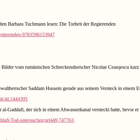
llten Barbara Tuchmann lesen: Die Torheit der Regierenden
r-regierenden-9783596153947
e Bilder vom rumänischen Schreckensherscher Nicolae Ceaușescu kurz 
Gewaltherrscher Saddam Hussein gerade aus seinem Versteck in einem 
olt-ld.1444395
 al-Gaddafi, der sich in einem Abwasserkanal versteckt hatte, bevor er
addafi-Tod-untersuchen;art449,747763