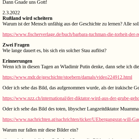
Dann Gnade uns Gott!
2.3.2022
Rußland wird scheitern
Warum ist der Mensch unfähig aus der Geschichte zu lernen? Alle so
https://www.fischerverlage.de/buch/barbara-tuchman-die-torheit-de
Zwei Fragen
Wie lange dauert es, bis sich ein solcher Stau auflöst?
Erinnerungen
Wenn ich in diesen Tagen an Wladimir Putin denke, dann sehe ich di
https://www.mdr.de/geschichte/stoebern/damals/video224912.html
Oder ich sehe das Bild, das aufgenommen wurde, als der irakische 
https://www.nzz.ch/international/der-diktator-wird-aus-der-grube-geh
Oder ich sehe das Bild des toten, libyscher Langzeitdiktator Muammar
https://www.nachrichten.at/nachrichten/ticker/UEbergangsrat-will-G
Warum nur fallen mir diese Bilder ein?