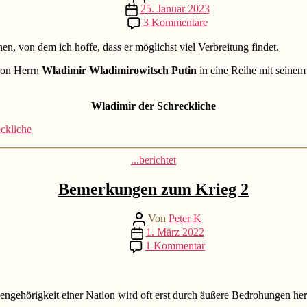
Beitragsdatum
25. Januar 2023
zu
3 Kommentare
Vorschlag
zu
n, von dem ich hoffe, dass er möglichst viel Verbreitung findet.
Wladimir
tion Herrn
Wladimir Wladimirowitsch Putin
in eine Reihe mit seinem
Putin
Wladimir der Schreckliche
ckliche
Kategorien
...berichtet
Bemerkungen zum Krieg 2
Beitragsautor
Von
Peter K
Beitragsdatum
1. März 2022
zu
1 Kommentar
Bemerkungen
zum
Krieg
2
ngehörigkeit einer Nation wird oft erst durch äußere Bedrohungen herv