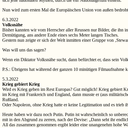
sich jene nationalen Mythen, durch die ein Nationalgefühl ensteht.
Nun wird zum ersten Mal die Europäischen Union von außen bedroht. 
6.3.2022
Volksnähe
Bisher kannten wir vom Herrscher aller Reussen nur Bilder, die ihn in 
Demütigung, ans andere Ende eines sechs Meter langen Tisches.
Gestern nun zeigte er sich der Welt inmitten einer Gruppe von ‚Stewa
Was will uns das sagen?
Wenn ein Diktator Volksnähe sucht, dann befürchtet er, dass sein Vol
P.S.: Übrigens hat während der ganzen 10 minütigen Filmaufnahme ke
5.3.2022
Krieg gebiert Krieg
Wird es Krieg geben im Rest Europas? Gut möglich! Krieg gebiert Kri
im Krieg mit Frankreich und England, dann musste er (aus militärisch
Rußland.
Oder Napoleon, ohne Krieg hatte er keine Legitimation und es trieb 
Heute haben wir dazu noch Putin. Putin ist wahrscheinlich so unbereche
mit in den Abgrund zu zerren, nach der Devise: „Dann seht ihr endlic
All das zusammen genommen ergibt leider eine unangenehm hohe Wahrs