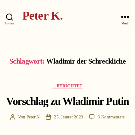
Peter K.
Suchen
Menü
Schlagwort:
Wladimir der Schreckliche
Kategorien
...BERICHTET
Vorschlag zu Wladimir Putin
zu
Von
Peter K
25. Januar 2023
3 Kommentare
Beitragsautor
Beitragsdatum
Vorsc
zu