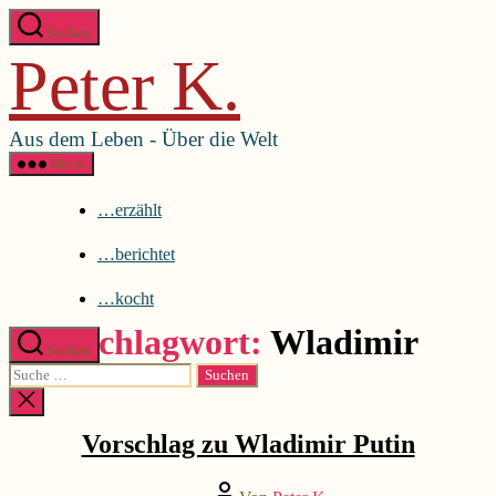
Direkt
Menü schließen
Suchen
zum
Peter K.
Inhalt
…erzählt
wechseln
…berichtet
…kocht
Aus dem Leben - Über die Welt
Menü
…erzählt
…berichtet
…kocht
Schlagwort:
Wladimir
Suchen
Suche
nach:
Kategorien
...berichtet
Suche
schließen
Vorschlag zu Wladimir Putin
Beitragsautor