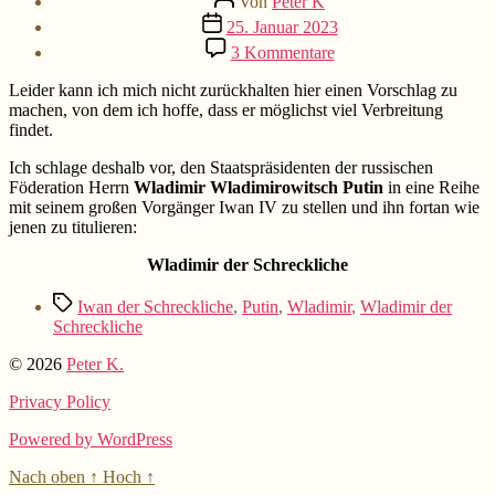
Von
Peter K
Beitragsdatum
25. Januar 2023
zu
3 Kommentare
Vorschlag
zu
Leider kann ich mich nicht zurückhalten hier einen Vorschlag zu
Wladimir
machen, von dem ich hoffe, dass er möglichst viel Verbreitung
Putin
findet.
Ich schlage deshalb vor, den Staatspräsidenten der russischen
Föderation Herrn
Wladimir Wladimirowitsch Putin
in eine Reihe
mit seinem großen Vorgänger Iwan IV zu stellen und ihn fortan wie
jenen zu titulieren:
Wladimir der Schreckliche
Schlagwörter
Iwan der Schreckliche
,
Putin
,
Wladimir
,
Wladimir der
Schreckliche
© 2026
Peter K.
Privacy Policy
Powered by WordPress
Nach oben
↑
Hoch
↑